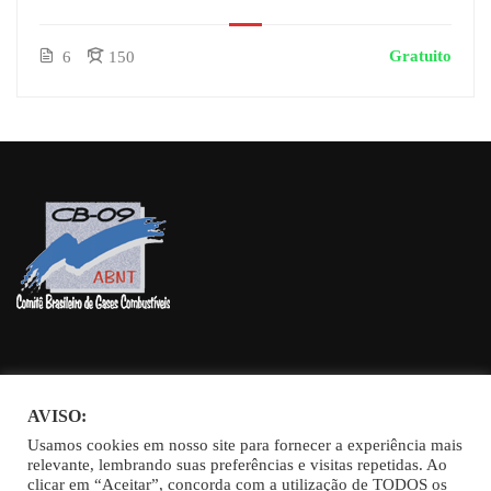
Gratuito
6
150
DÚVIDAS E CONTRIBUIÇÕES ENVIAR PARA
AVISO:
cursos@gasescombustiveis.com.br
Usamos cookies em nosso site para fornecer a experiência mais
relevante, lembrando suas preferências e visitas repetidas. Ao
clicar em “Aceitar”, concorda com a utilização de TODOS os